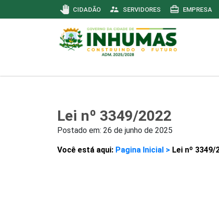
pan_tool
supervisor_account
card_travel
CIDADÃO
SERVIDORES
EMPRESA
Lei nº 3349/2022
Postado em:
26 de junho de 2025
Você está aqui:
Pagina Inicial >
Lei nº 3349/