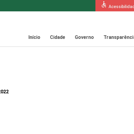
accessible
Acessibilida
Início
Cidade
Governo
Transparênci
2022