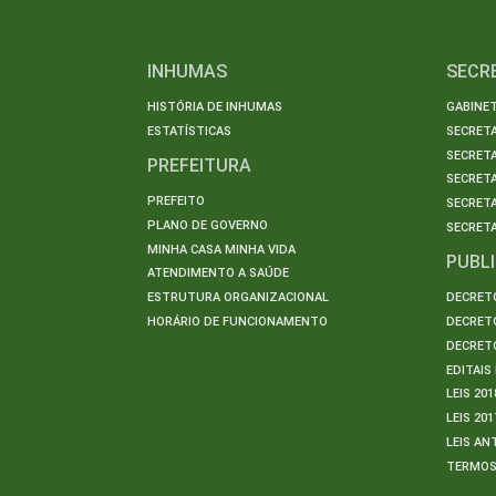
INHUMAS
SECR
HISTÓRIA DE INHUMAS
GABINET
ESTATÍSTICAS
SECRET
SECRETA
PREFEITURA
SECRETA
PREFEITO
SECRET
PLANO DE GOVERNO
SECRETA
MINHA CASA MINHA VIDA
PUBL
ATENDIMENTO A SAÚDE
ESTRUTURA ORGANIZACIONAL
DECRETO
HORÁRIO DE FUNCIONAMENTO
DECRETO
DECRETO
EDITAI
LEIS 201
LEIS 201
LEIS AN
TERMO