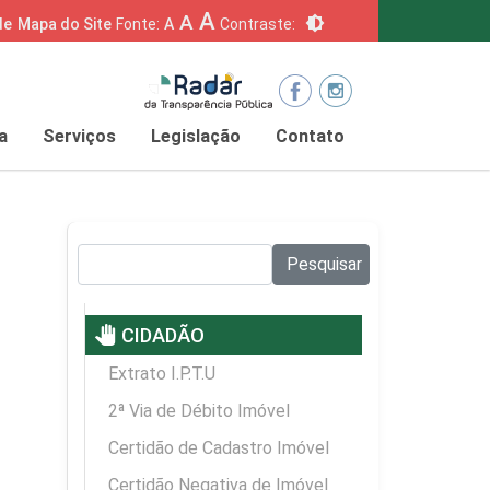
A
A
brightness_6
de
Mapa do Site
Fonte:
A
Contraste:
a
Serviços
Legislação
Contato
Pesquisar no site:
Pesquisar
pan_tool
CIDADÃO
Extrato I.P.T.U
2ª Via de Débito Imóvel
Certidão de Cadastro Imóvel
Certidão Negativa de Imóvel