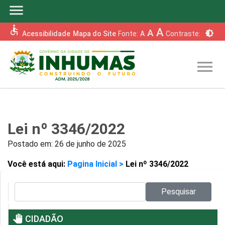
menu
accessible
A
A
brightness_6
Acessibilidade
Mapa do Site
Fonte:
A
Contraste:
menu
Lei nº 3346/2022
Postado em:
26 de junho de 2025
Você está aqui:
Pagina Inicial >
Lei nº 3346/2022
Pesquisar no site:
Pesquisar
pan_tool
CIDADÃO