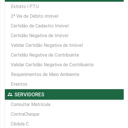
Extrato I.P.T.U
2ª Via de Débito Imóvel
Certidão de Cadastro Imóvel
Certidão Negativa de Imóvel
Validar Certidão Negativa de Imóvel
Certidão Negativa de Contribuinte
Validar Certidão Negativa de Contribuinte
Requerimentos de Meio Ambiente
Eventos
supervisor_account
SERVIDORES
Consultar Matrícula
ContraCheque
Cédula C