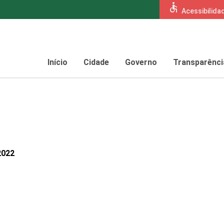
accessible
Acessibilida
Início
Cidade
Governo
Transparênci
2022