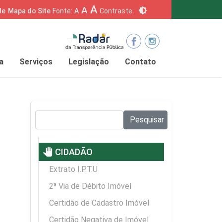
A
A
brightness_6
de
Mapa do Site
Fonte:
A
Contraste:
a
Serviços
Legislação
Contato
Pesquisar no site:
Pesquisar
pan_tool
CIDADÃO
Extrato I.P.T.U
2ª Via de Débito Imóvel
Certidão de Cadastro Imóvel
Certidão Negativa de Imóvel