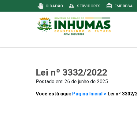
pan_tool
supervisor_account
card_travel
CIDADÃO
SERVIDORES
EMPRESA
Lei nº 3332/2022
Postado em:
26 de junho de 2025
Você está aqui:
Pagina Inicial >
Lei nº 3332/