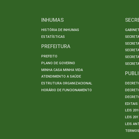
INHUMAS
SECR
HISTÓRIA DE INHUMAS
GABINET
ESTATÍSTICAS
SECRET
SECRETA
PREFEITURA
SECRETA
PREFEITO
SECRET
PLANO DE GOVERNO
SECRETA
MINHA CASA MINHA VIDA
PUBL
ATENDIMENTO A SAÚDE
ESTRUTURA ORGANIZACIONAL
DECRETO
HORÁRIO DE FUNCIONAMENTO
DECRETO
DECRETO
EDITAI
LEIS 201
LEIS 201
LEIS AN
TERMO