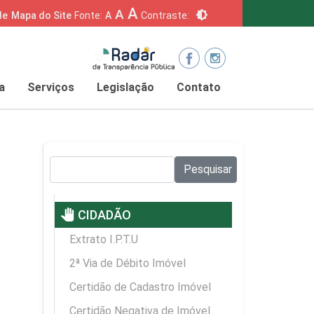
A
A
brightness_6
de
Mapa do Site
Fonte:
A
Contraste:
a
Serviços
Legislação
Contato
Pesquisar no site:
Pesquisar
pan_tool
CIDADÃO
Extrato I.P.T.U
2ª Via de Débito Imóvel
Certidão de Cadastro Imóvel
Certidão Negativa de Imóvel