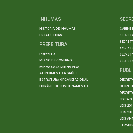
INHUMAS
SECR
HISTÓRIA DE INHUMAS
GABINET
ESTATÍSTICAS
SECRET
SECRETA
PREFEITURA
SECRETA
PREFEITO
SECRET
PLANO DE GOVERNO
SECRETA
MINHA CASA MINHA VIDA
PUBL
ATENDIMENTO A SAÚDE
ESTRUTURA ORGANIZACIONAL
DECRETO
HORÁRIO DE FUNCIONAMENTO
DECRETO
DECRETO
EDITAI
LEIS 201
LEIS 201
LEIS AN
TERMO