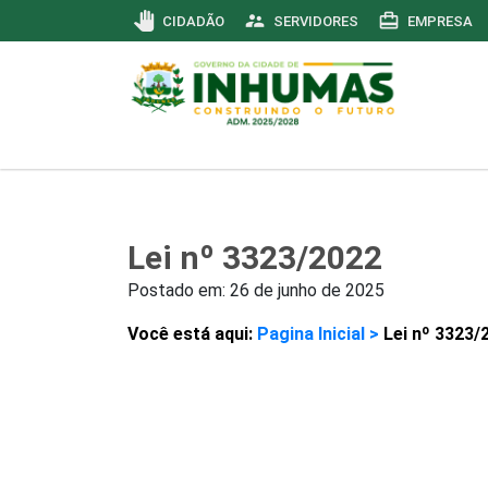
pan_tool
supervisor_account
card_travel
CIDADÃO
SERVIDORES
EMPRESA
Lei nº 3323/2022
Postado em:
26 de junho de 2025
Você está aqui:
Pagina Inicial >
Lei nº 3323/