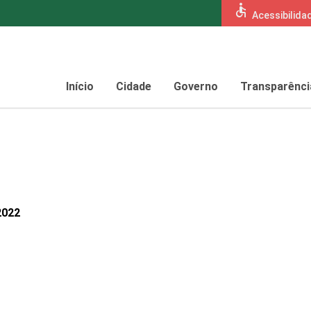
accessible
Acessibilida
Início
Cidade
Governo
Transparênci
2022