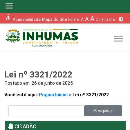
menu
accessible
A
A
brightness_6
Acessibilidade
Mapa do Site
Fonte:
A
Contraste:
menu
Lei nº 3321/2022
Postado em:
26 de junho de 2025
Você está aqui:
Pagina Inicial >
Lei nº 3321/2022
Pesquisar no site:
Pesquisar
pan_tool
CIDADÃO