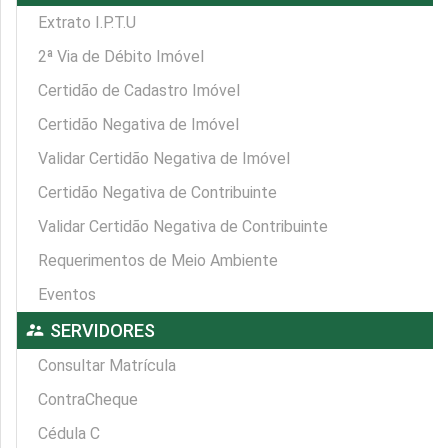
Extrato I.P.T.U
2ª Via de Débito Imóvel
Certidão de Cadastro Imóvel
Certidão Negativa de Imóvel
Validar Certidão Negativa de Imóvel
Certidão Negativa de Contribuinte
Validar Certidão Negativa de Contribuinte
Requerimentos de Meio Ambiente
Eventos
supervisor_account
SERVIDORES
Consultar Matrícula
ContraCheque
Cédula C