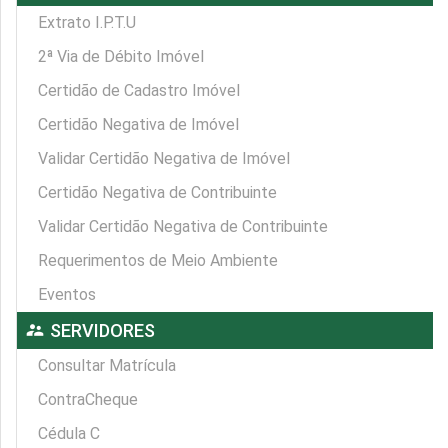
Extrato I.P.T.U
2ª Via de Débito Imóvel
Certidão de Cadastro Imóvel
Certidão Negativa de Imóvel
Validar Certidão Negativa de Imóvel
Certidão Negativa de Contribuinte
Validar Certidão Negativa de Contribuinte
Requerimentos de Meio Ambiente
Eventos
supervisor_account
SERVIDORES
Consultar Matrícula
ContraCheque
Cédula C