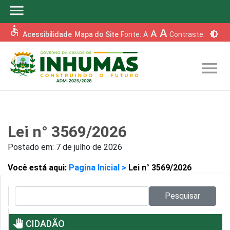
menu
accessible
A
A
brightness_6
Acessibilidade
Mapa do Site
Fonte:
A
Contraste:
menu
Lei n° 3569/2026
Postado em:
7 de julho de 2026
Você está aqui:
Pagina Inicial >
Lei n° 3569/2026
Pesquisar no site:
Pesquisar
pan_tool
CIDADÃO