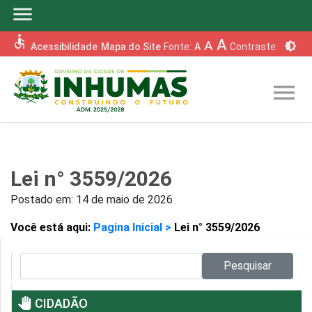
menu
accessible
A
A
brightness_6
Acessibilidade
Mapa do Site
Fonte:
A
Contraste:
menu
Lei n° 3559/2026
Postado em:
14 de maio de 2026
Você está aqui:
Pagina Inicial >
Lei n° 3559/2026
Pesquisar no site:
Pesquisar
pan_tool
CIDADÃO