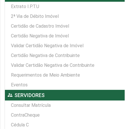
Extrato I.P.T.U
2ª Via de Débito Imóvel
Certidão de Cadastro Imóvel
Certidão Negativa de Imóvel
Validar Certidão Negativa de Imóvel
Certidão Negativa de Contribuinte
Validar Certidão Negativa de Contribuinte
Requerimentos de Meio Ambiente
Eventos
supervisor_account
SERVIDORES
Consultar Matrícula
ContraCheque
Cédula C