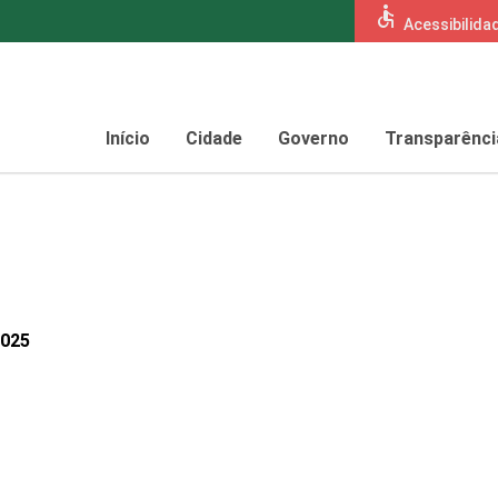
accessible
Acessibilida
Início
Cidade
Governo
Transparênci
2025