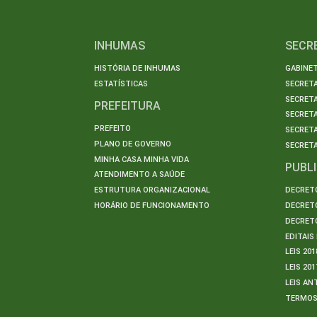
INHUMAS
SECR
HISTÓRIA DE INHUMAS
GABINET
ESTATÍSTICAS
SECRET
SECRETA
PREFEITURA
SECRETA
PREFEITO
SECRET
PLANO DE GOVERNO
SECRETA
MINHA CASA MINHA VIDA
PUBL
ATENDIMENTO A SAÚDE
ESTRUTURA ORGANIZACIONAL
DECRETO
HORÁRIO DE FUNCIONAMENTO
DECRETO
DECRETO
EDITAI
LEIS 201
LEIS 201
LEIS AN
TERMO