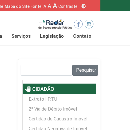
A
A
brightness_6
de
Mapa do Site
Fonte:
A
Contraste:
a
Serviços
Legislação
Contato
Pesquisar no site:
Pesquisar
pan_tool
CIDADÃO
Extrato I.P.T.U
2ª Via de Débito Imóvel
Certidão de Cadastro Imóvel
Certidão Negativa de Imóvel