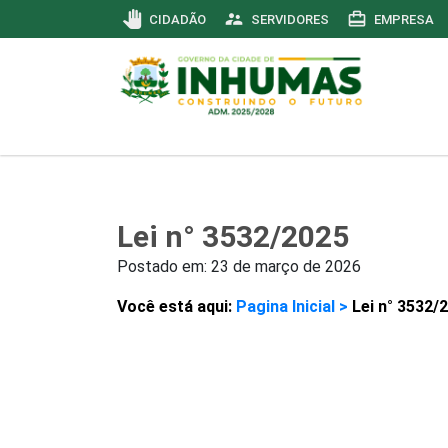
pan_tool
supervisor_account
card_travel
CIDADÃO
SERVIDORES
EMPRESA
Lei n° 3532/2025
Postado em:
23 de março de 2026
Você está aqui:
Pagina Inicial >
Lei n° 3532/