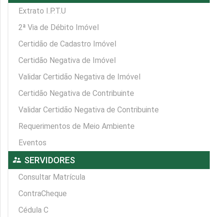
Extrato I.P.T.U
2ª Via de Débito Imóvel
Certidão de Cadastro Imóvel
Certidão Negativa de Imóvel
Validar Certidão Negativa de Imóvel
Certidão Negativa de Contribuinte
Validar Certidão Negativa de Contribuinte
Requerimentos de Meio Ambiente
Eventos
supervisor_account
SERVIDORES
Consultar Matrícula
ContraCheque
Cédula C