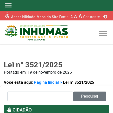
menu
accessible
A
A
brightness_6
Acessibilidade
Mapa do Site
Fonte:
A
Contraste:
menu
Lei n° 3521/2025
Postado em:
19 de novembro de 2025
Você está aqui:
Pagina Inicial >
Lei n° 3521/2025
Pesquisar no site:
Pesquisar
pan_tool
CIDADÃO