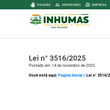
pan_tool
supervisor_account
card_travel
CIDADÃO
SERVIDORES
EMPRESA
Lei n° 3516/2025
Postado em:
14 de novembro de 2025
Você está aqui:
Pagina Inicial >
Lei n° 3516/