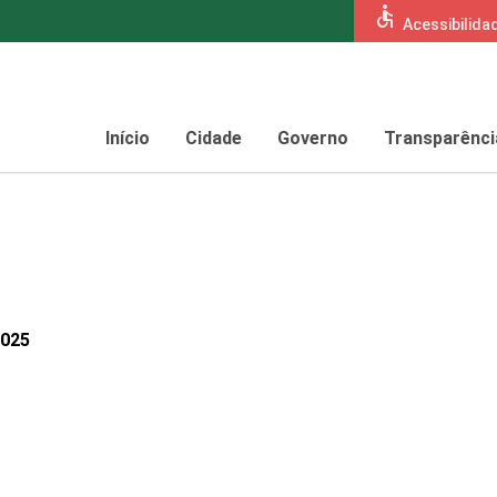
accessible
Acessibilida
Início
Cidade
Governo
Transparênci
2025