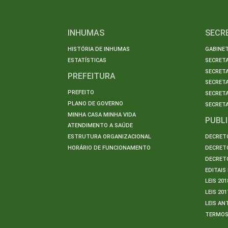
INHUMAS
SECR
HISTÓRIA DE INHUMAS
GABINET
ESTATÍSTICAS
SECRET
SECRETA
PREFEITURA
SECRETA
PREFEITO
SECRET
PLANO DE GOVERNO
SECRETA
MINHA CASA MINHA VIDA
PUBL
ATENDIMENTO A SAÚDE
ESTRUTURA ORGANIZACIONAL
DECRETO
HORÁRIO DE FUNCIONAMENTO
DECRETO
DECRETO
EDITAI
LEIS 201
LEIS 201
LEIS AN
TERMO