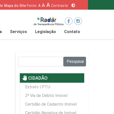
A
A
brightness_6
de
Mapa do Site
Fonte:
A
Contraste:
a
Serviços
Legislação
Contato
Pesquisar no site:
Pesquisar
pan_tool
CIDADÃO
Extrato I.P.T.U
2ª Via de Débito Imóvel
Certidão de Cadastro Imóvel
Certidão Negativa de Imóvel