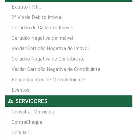
Extrato I.P.T.U
2ª Via de Débito Imóvel
Certidão de Cadastro Imóvel
Certidão Negativa de Imóvel
Validar Certidão Negativa de Imóvel
Certidão Negativa de Contribuinte
Validar Certidão Negativa de Contribuinte
Requerimentos de Meio Ambiente
Eventos
supervisor_account
SERVIDORES
Consultar Matrícula
ContraCheque
Cédula C