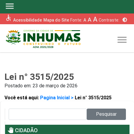
menu
accessible
A
A
brightness_6
Acessibilidade
Mapa do Site
Fonte:
A
Contraste:
menu
Lei n° 3515/2025
Postado em:
23 de março de 2026
Você está aqui:
Pagina Inicial >
Lei n° 3515/2025
Pesquisar no site:
Pesquisar
pan_tool
CIDADÃO