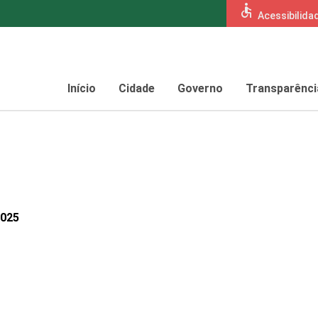
accessible
Acessibilida
Início
Cidade
Governo
Transparênci
2025