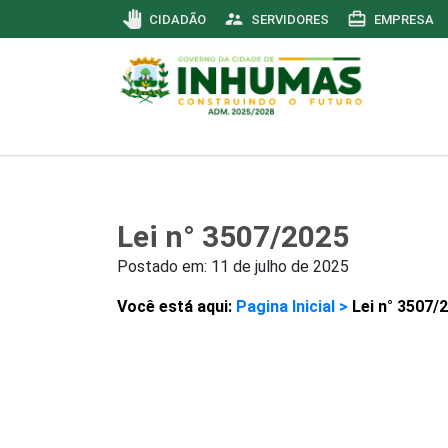
pan_tool
supervisor_account
card_travel
CIDADÃO
SERVIDORES
EMPRESA
Lei n° 3507/2025
Postado em:
11 de julho de 2025
Você está aqui:
Pagina Inicial >
Lei n° 3507/