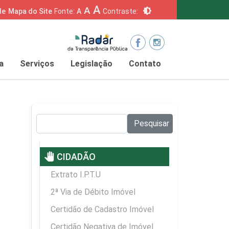
A
A
brightness_6
de
Mapa do Site
Fonte:
A
Contraste:
a
Serviços
Legislação
Contato
Pesquisar no site:
Pesquisar
pan_tool
CIDADÃO
Extrato I.P.T.U
2ª Via de Débito Imóvel
Certidão de Cadastro Imóvel
Certidão Negativa de Imóvel