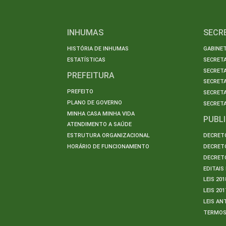
INHUMAS
SECR
HISTÓRIA DE INHUMAS
GABINET
ESTATÍSTICAS
SECRET
SECRETA
PREFEITURA
SECRETA
PREFEITO
SECRET
PLANO DE GOVERNO
SECRETA
MINHA CASA MINHA VIDA
PUBL
ATENDIMENTO A SAÚDE
ESTRUTURA ORGANIZACIONAL
DECRETO
HORÁRIO DE FUNCIONAMENTO
DECRETO
DECRETO
EDITAI
LEIS 201
LEIS 201
LEIS AN
TERMO