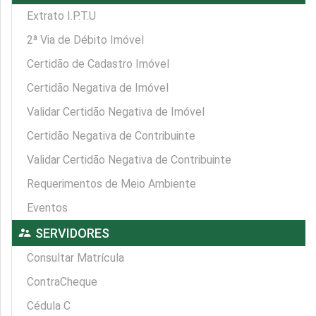
Extrato I.P.T.U
2ª Via de Débito Imóvel
Certidão de Cadastro Imóvel
Certidão Negativa de Imóvel
Validar Certidão Negativa de Imóvel
Certidão Negativa de Contribuinte
Validar Certidão Negativa de Contribuinte
Requerimentos de Meio Ambiente
Eventos
supervisor_account
SERVIDORES
Consultar Matrícula
ContraCheque
Cédula C