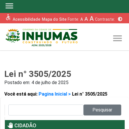
menu
accessible
A
A
brightness_6
Acessibilidade
Mapa do Site
Fonte:
A
Contraste:
menu
Lei n° 3505/2025
Postado em:
4 de julho de 2025
Você está aqui:
Pagina Inicial >
Lei n° 3505/2025
Pesquisar no site:
Pesquisar
pan_tool
CIDADÃO