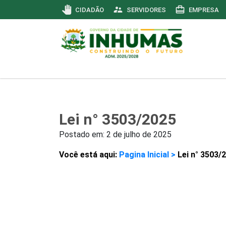
pan_tool
supervisor_account
card_travel
CIDADÃO
SERVIDORES
EMPRESA
Lei n° 3503/2025
Postado em:
2 de julho de 2025
Você está aqui:
Pagina Inicial >
Lei n° 3503/