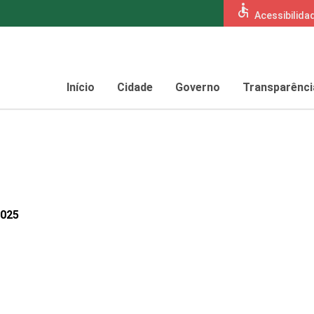
accessible
Acessibilida
Início
Cidade
Governo
Transparênci
2025