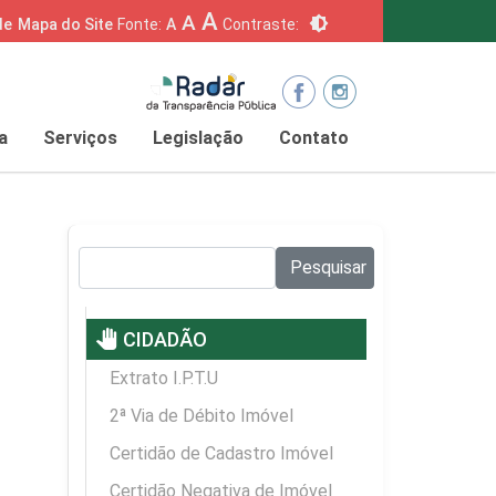
A
A
brightness_6
de
Mapa do Site
Fonte:
A
Contraste:
a
Serviços
Legislação
Contato
Pesquisar no site:
Pesquisar
pan_tool
CIDADÃO
Extrato I.P.T.U
2ª Via de Débito Imóvel
Certidão de Cadastro Imóvel
Certidão Negativa de Imóvel