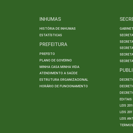
INHUMAS
SECR
HISTÓRIA DE INHUMAS
GABINET
ESTATÍSTICAS
SECRET
SECRETA
PREFEITURA
SECRETA
PREFEITO
SECRET
PLANO DE GOVERNO
SECRETA
MINHA CASA MINHA VIDA
PUBL
ATENDIMENTO A SAÚDE
ESTRUTURA ORGANIZACIONAL
DECRETO
HORÁRIO DE FUNCIONAMENTO
DECRETO
DECRETO
EDITAI
LEIS 201
LEIS 201
LEIS AN
TERMO