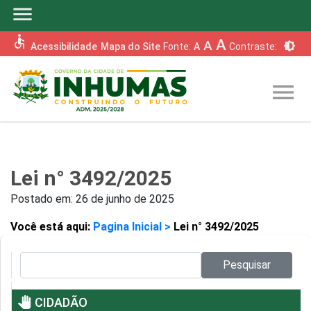
menu
accessible
A
A
brightness_6
Acessibilidade
Mapa do Site
Fonte:
A
Contraste:
menu
Lei n° 3492/2025
Postado em:
26 de junho de 2025
Você está aqui:
Pagina Inicial >
Lei n° 3492/2025
Pesquisar no site:
Pesquisar
pan_tool
CIDADÃO