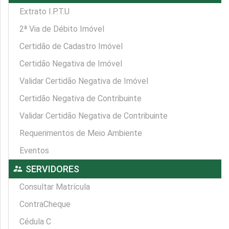
Extrato I.P.T.U
2ª Via de Débito Imóvel
Certidão de Cadastro Imóvel
Certidão Negativa de Imóvel
Validar Certidão Negativa de Imóvel
Certidão Negativa de Contribuinte
Validar Certidão Negativa de Contribuinte
Requerimentos de Meio Ambiente
Eventos
supervisor_account
SERVIDORES
Consultar Matrícula
ContraCheque
Cédula C