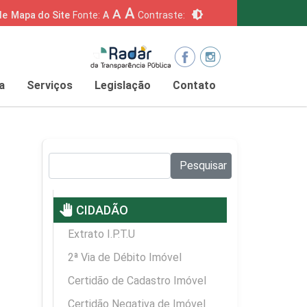
A
A
brightness_6
de
Mapa do Site
Fonte:
A
Contraste:
a
Serviços
Legislação
Contato
Pesquisar no site:
Pesquisar
pan_tool
CIDADÃO
Extrato I.P.T.U
2ª Via de Débito Imóvel
Certidão de Cadastro Imóvel
Certidão Negativa de Imóvel