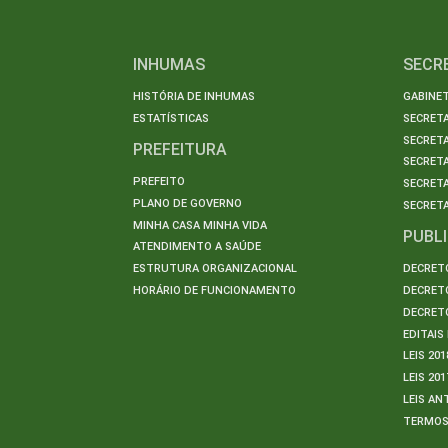
INHUMAS
SECR
HISTÓRIA DE INHUMAS
GABINET
ESTATÍSTICAS
SECRET
SECRETA
PREFEITURA
SECRETA
PREFEITO
SECRET
PLANO DE GOVERNO
SECRETA
MINHA CASA MINHA VIDA
PUBL
ATENDIMENTO A SAÚDE
ESTRUTURA ORGANIZACIONAL
DECRETO
HORÁRIO DE FUNCIONAMENTO
DECRETO
DECRETO
EDITAI
LEIS 201
LEIS 201
LEIS AN
TERMO