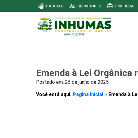
pan_tool
supervisor_account
card_travel
CIDADÃO
SERVIDORES
EMPRESA
Emenda à Lei Orgânica 
Postado em:
26 de junho de 2025
Você está aqui:
Pagina Inicial >
Emenda à Lei