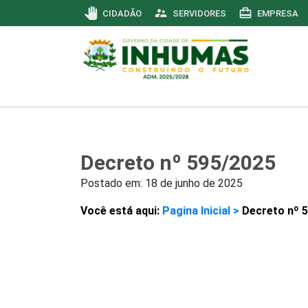
pan_tool
supervisor_account
card_travel
CIDADÃO
SERVIDORES
EMPRESA
Decreto nº 595/2025
Postado em:
18 de junho de 2025
Você está aqui:
Pagina Inicial >
Decreto nº 