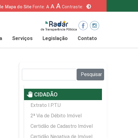
A
A
brightness_6
de
Mapa do Site
Fonte:
A
Contraste:
a
Serviços
Legislação
Contato
Pesquisar no site:
Pesquisar
pan_tool
CIDADÃO
Extrato I.P.T.U
2ª Via de Débito Imóvel
Certidão de Cadastro Imóvel
Certidão Negativa de Imóvel