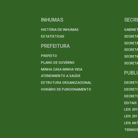
INHUMAS
SECR
HISTÓRIA DE INHUMAS
GABINET
ESTATÍSTICAS
SECRET
SECRETA
PREFEITURA
SECRETA
PREFEITO
SECRET
PLANO DE GOVERNO
SECRETA
MINHA CASA MINHA VIDA
PUBL
ATENDIMENTO A SAÚDE
ESTRUTURA ORGANIZACIONAL
DECRETO
HORÁRIO DE FUNCIONAMENTO
DECRETO
DECRETO
EDITAI
LEIS 201
LEIS 201
LEIS AN
TERMO