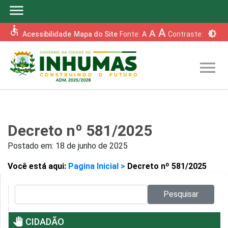
menu
accessible
A
A
brightness_6
Acessibilidade
Mapa do Site
Fonte:
A
Contraste:
menu
Decreto nº 581/2025
Postado em:
18 de junho de 2025
Você está aqui:
Pagina Inicial >
Decreto nº 581/2025
Pesquisar no site:
Pesquisar
pan_tool
CIDADÃO