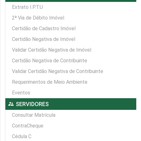
Extrato I.P.T.U
2ª Via de Débito Imóvel
Certidão de Cadastro Imóvel
Certidão Negativa de Imóvel
Validar Certidão Negativa de Imóvel
Certidão Negativa de Contribuinte
Validar Certidão Negativa de Contribuinte
Requerimentos de Meio Ambiente
Eventos
supervisor_account
SERVIDORES
Consultar Matrícula
ContraCheque
Cédula C