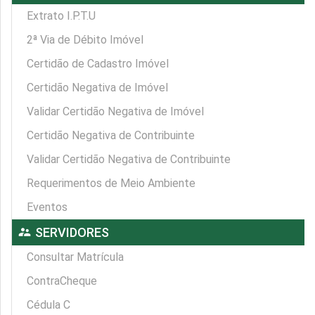
Extrato I.P.T.U
2ª Via de Débito Imóvel
Certidão de Cadastro Imóvel
Certidão Negativa de Imóvel
Validar Certidão Negativa de Imóvel
Certidão Negativa de Contribuinte
Validar Certidão Negativa de Contribuinte
Requerimentos de Meio Ambiente
Eventos
supervisor_account
SERVIDORES
Consultar Matrícula
ContraCheque
Cédula C