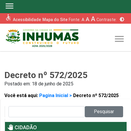
menu
accessible
A
A
brightness_6
Acessibilidade
Mapa do Site
Fonte:
A
Contraste:
menu
Decreto nº 572/2025
Postado em:
18 de junho de 2025
Você está aqui:
Pagina Inicial >
Decreto nº 572/2025
Pesquisar no site:
Pesquisar
pan_tool
CIDADÃO