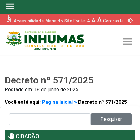
menu
accessible
A
A
brightness_6
Acessibilidade
Mapa do Site
Fonte:
A
Contraste:
menu
Decreto nº 571/2025
Postado em:
18 de junho de 2025
Você está aqui:
Pagina Inicial >
Decreto nº 571/2025
Pesquisar no site:
Pesquisar
pan_tool
CIDADÃO