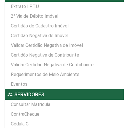
Extrato I.P.T.U
2ª Via de Débito Imóvel
Certidão de Cadastro Imóvel
Certidão Negativa de Imóvel
Validar Certidão Negativa de Imóvel
Certidão Negativa de Contribuinte
Validar Certidão Negativa de Contribuinte
Requerimentos de Meio Ambiente
Eventos
supervisor_account
SERVIDORES
Consultar Matrícula
ContraCheque
Cédula C