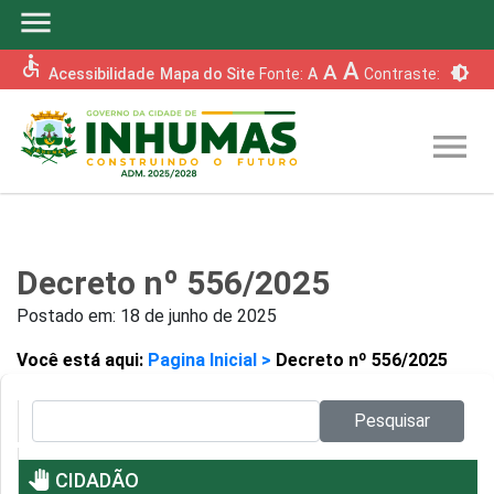
menu
accessible
A
A
brightness_6
Acessibilidade
Mapa do Site
Fonte:
A
Contraste:
menu
Decreto nº 556/2025
Postado em:
18 de junho de 2025
Você está aqui:
Pagina Inicial >
Decreto nº 556/2025
Pesquisar no site:
Pesquisar
pan_tool
CIDADÃO