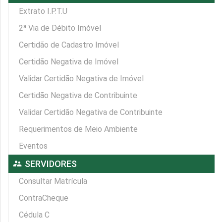
Extrato I.P.T.U
2ª Via de Débito Imóvel
Certidão de Cadastro Imóvel
Certidão Negativa de Imóvel
Validar Certidão Negativa de Imóvel
Certidão Negativa de Contribuinte
Validar Certidão Negativa de Contribuinte
Requerimentos de Meio Ambiente
Eventos
supervisor_account
SERVIDORES
Consultar Matrícula
ContraCheque
Cédula C