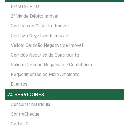
Extrato I.P.T.U
2ª Via de Débito Imóvel
Certidão de Cadastro Imóvel
Certidão Negativa de Imóvel
Validar Certidão Negativa de Imóvel
Certidão Negativa de Contribuinte
Validar Certidão Negativa de Contribuinte
Requerimentos de Meio Ambiente
Eventos
supervisor_account
SERVIDORES
Consultar Matrícula
ContraCheque
Cédula C