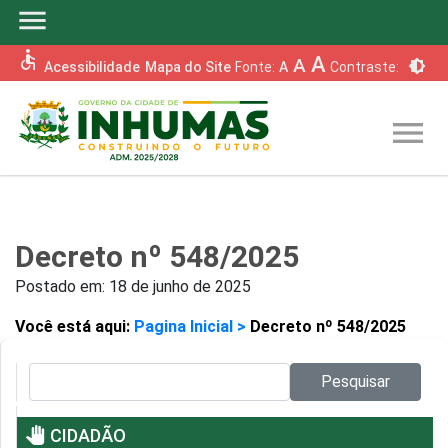
menu
accessible
A
A
brightness_6
Acessibilidade
Mapa do Site
Fonte:
A
Contraste:
menu
Decreto nº 548/2025
Postado em:
18 de junho de 2025
Você está aqui:
Pagina Inicial >
Decreto nº 548/2025
Pesquisar no site:
Pesquisar
pan_tool
CIDADÃO