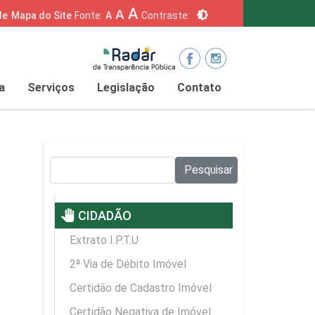
A
A
brightness_6
de
Mapa do Site
Fonte:
A
Contraste:
a
Serviços
Legislação
Contato
Pesquisar no site:
Pesquisar
pan_tool
CIDADÃO
Extrato I.P.T.U
2ª Via de Débito Imóvel
Certidão de Cadastro Imóvel
Certidão Negativa de Imóvel