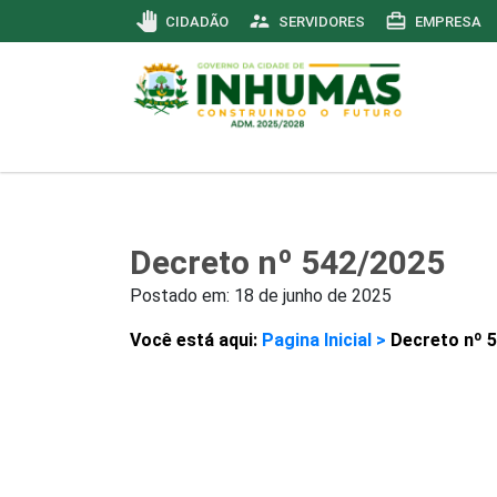
pan_tool
supervisor_account
card_travel
CIDADÃO
SERVIDORES
EMPRESA
Decreto nº 542/2025
Postado em:
18 de junho de 2025
Você está aqui:
Pagina Inicial >
Decreto nº 