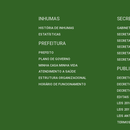
INHUMAS
SECR
HISTÓRIA DE INHUMAS
GABINET
ESTATÍSTICAS
SECRET
SECRETA
PREFEITURA
SECRETA
PREFEITO
SECRET
PLANO DE GOVERNO
SECRETA
MINHA CASA MINHA VIDA
PUBL
ATENDIMENTO A SAÚDE
ESTRUTURA ORGANIZACIONAL
DECRETO
HORÁRIO DE FUNCIONAMENTO
DECRETO
DECRETO
EDITAI
LEIS 201
LEIS 201
LEIS AN
TERMO