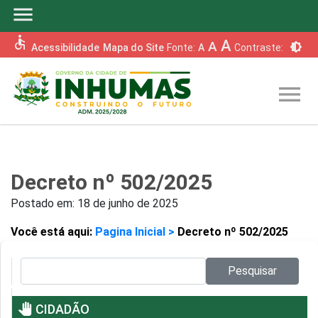
menu
accessible
A
A
brightness_6
Acessibilidade
Mapa do Site
Fonte:
A
Contraste:
menu
Decreto nº 502/2025
Postado em:
18 de junho de 2025
Você está aqui:
Pagina Inicial >
Decreto nº 502/2025
Pesquisar no site:
Pesquisar
pan_tool
CIDADÃO