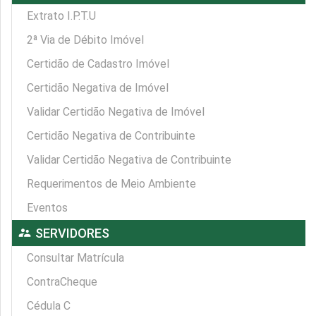
Extrato I.P.T.U
2ª Via de Débito Imóvel
Certidão de Cadastro Imóvel
Certidão Negativa de Imóvel
Validar Certidão Negativa de Imóvel
Certidão Negativa de Contribuinte
Validar Certidão Negativa de Contribuinte
Requerimentos de Meio Ambiente
Eventos
supervisor_account
SERVIDORES
Consultar Matrícula
ContraCheque
Cédula C