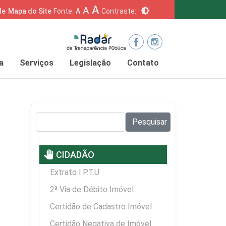
A
A
brightness_6
de
Mapa do Site
Fonte:
A
Contraste:
a
Serviços
Legislação
Contato
Pesquisar no site:
Pesquisar
pan_tool
CIDADÃO
Extrato I.P.T.U
2ª Via de Débito Imóvel
Certidão de Cadastro Imóvel
Certidão Negativa de Imóvel