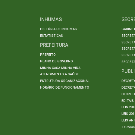
INHUMAS
SECR
HISTÓRIA DE INHUMAS
GABINET
ESTATÍSTICAS
SECRET
SECRETA
PREFEITURA
SECRETA
PREFEITO
SECRET
PLANO DE GOVERNO
SECRETA
MINHA CASA MINHA VIDA
PUBL
ATENDIMENTO A SAÚDE
ESTRUTURA ORGANIZACIONAL
DECRETO
HORÁRIO DE FUNCIONAMENTO
DECRETO
DECRETO
EDITAI
LEIS 201
LEIS 201
LEIS AN
TERMO