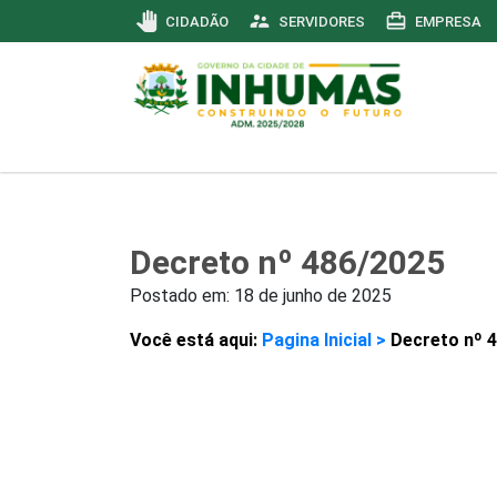
pan_tool
supervisor_account
card_travel
CIDADÃO
SERVIDORES
EMPRESA
Decreto nº 486/2025
Postado em:
18 de junho de 2025
Você está aqui:
Pagina Inicial >
Decreto nº 