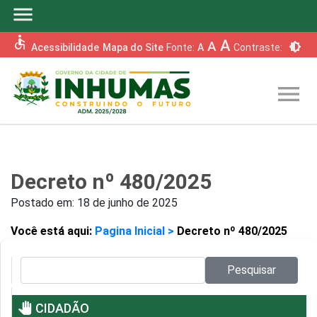
menu
accessible
A
A
brightness_6
Acessibilidade
Mapa do Site
Fonte:
A
Contraste:
menu
Decreto nº 480/2025
Postado em:
18 de junho de 2025
Você está aqui:
Pagina Inicial >
Decreto nº 480/2025
Pesquisar no site:
Pesquisar
pan_tool
CIDADÃO