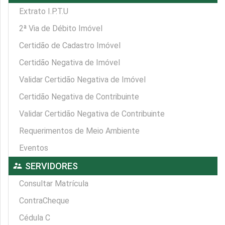
Extrato I.P.T.U
2ª Via de Débito Imóvel
Certidão de Cadastro Imóvel
Certidão Negativa de Imóvel
Validar Certidão Negativa de Imóvel
Certidão Negativa de Contribuinte
Validar Certidão Negativa de Contribuinte
Requerimentos de Meio Ambiente
Eventos
supervisor_account
SERVIDORES
Consultar Matrícula
ContraCheque
Cédula C