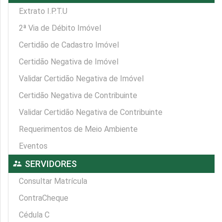
Extrato I.P.T.U
2ª Via de Débito Imóvel
Certidão de Cadastro Imóvel
Certidão Negativa de Imóvel
Validar Certidão Negativa de Imóvel
Certidão Negativa de Contribuinte
Validar Certidão Negativa de Contribuinte
Requerimentos de Meio Ambiente
Eventos
supervisor_account
SERVIDORES
Consultar Matrícula
ContraCheque
Cédula C