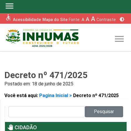
menu
accessible
A
A
brightness_6
Acessibilidade
Mapa do Site
Fonte:
A
Contraste:
menu
Decreto nº 471/2025
Postado em:
18 de junho de 2025
Você está aqui:
Pagina Inicial >
Decreto nº 471/2025
Pesquisar no site:
Pesquisar
pan_tool
CIDADÃO