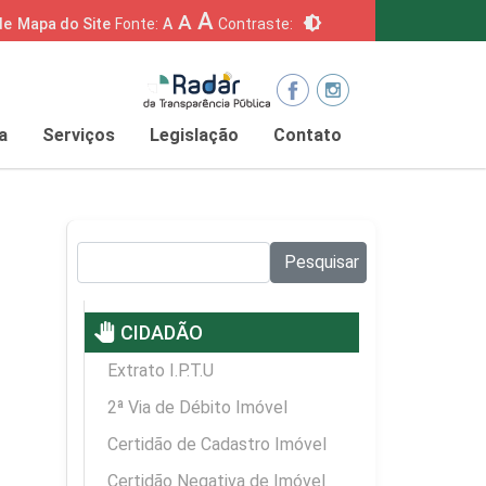
A
A
brightness_6
de
Mapa do Site
Fonte:
A
Contraste:
a
Serviços
Legislação
Contato
Pesquisar no site:
Pesquisar
pan_tool
CIDADÃO
Extrato I.P.T.U
2ª Via de Débito Imóvel
Certidão de Cadastro Imóvel
Certidão Negativa de Imóvel