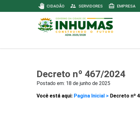
pan_tool
supervisor_account
card_travel
CIDADÃO
SERVIDORES
EMPRESA
Decreto nº 467/2024
Postado em:
18 de junho de 2025
Você está aqui:
Pagina Inicial >
Decreto nº 