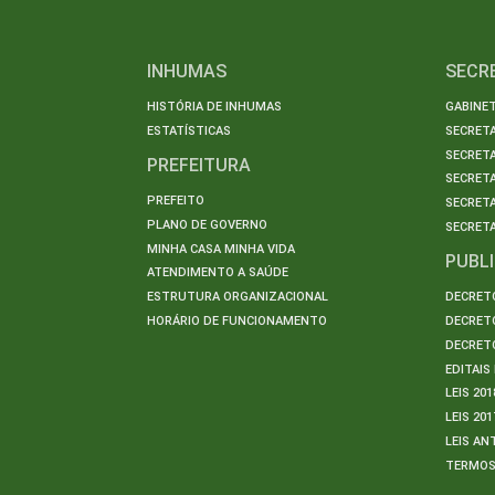
INHUMAS
SECR
HISTÓRIA DE INHUMAS
GABINET
ESTATÍSTICAS
SECRET
SECRETA
PREFEITURA
SECRETA
PREFEITO
SECRET
PLANO DE GOVERNO
SECRETA
MINHA CASA MINHA VIDA
PUBL
ATENDIMENTO A SAÚDE
ESTRUTURA ORGANIZACIONAL
DECRETO
HORÁRIO DE FUNCIONAMENTO
DECRETO
DECRETO
EDITAI
LEIS 201
LEIS 201
LEIS AN
TERMO