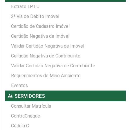
Extrato I.P.T.U
2ª Via de Débito Imóvel
Certidão de Cadastro Imóvel
Certidão Negativa de Imóvel
Validar Certidão Negativa de Imóvel
Certidão Negativa de Contribuinte
Validar Certidão Negativa de Contribuinte
Requerimentos de Meio Ambiente
Eventos
supervisor_account
SERVIDORES
Consultar Matrícula
ContraCheque
Cédula C