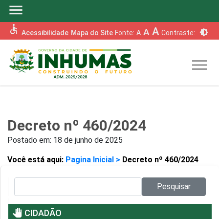
menu
accessible
A
A
brightness_6
Acessibilidade
Mapa do Site
Fonte:
A
Contraste:
menu
Decreto nº 460/2024
Postado em:
18 de junho de 2025
Você está aqui:
Pagina Inicial >
Decreto nº 460/2024
Pesquisar no site:
Pesquisar
pan_tool
CIDADÃO