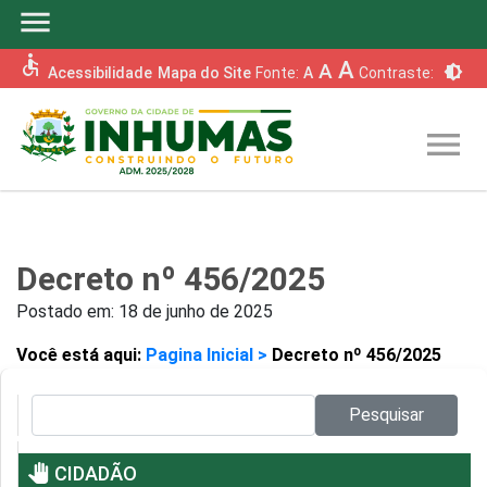
menu
accessible
A
A
brightness_6
Acessibilidade
Mapa do Site
Fonte:
A
Contraste:
menu
Decreto nº 456/2025
Postado em:
18 de junho de 2025
Você está aqui:
Pagina Inicial >
Decreto nº 456/2025
Pesquisar no site:
Pesquisar
pan_tool
CIDADÃO