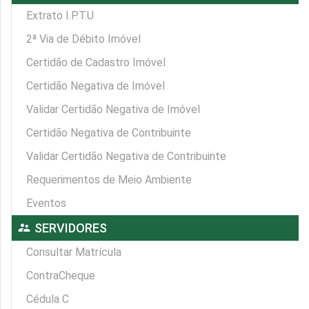
Extrato I.P.T.U
2ª Via de Débito Imóvel
Certidão de Cadastro Imóvel
Certidão Negativa de Imóvel
Validar Certidão Negativa de Imóvel
Certidão Negativa de Contribuinte
Validar Certidão Negativa de Contribuinte
Requerimentos de Meio Ambiente
Eventos
supervisor_account
SERVIDORES
Consultar Matrícula
ContraCheque
Cédula C