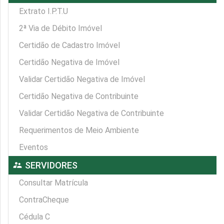
Extrato I.P.T.U
2ª Via de Débito Imóvel
Certidão de Cadastro Imóvel
Certidão Negativa de Imóvel
Validar Certidão Negativa de Imóvel
Certidão Negativa de Contribuinte
Validar Certidão Negativa de Contribuinte
Requerimentos de Meio Ambiente
Eventos
supervisor_account
SERVIDORES
Consultar Matrícula
ContraCheque
Cédula C