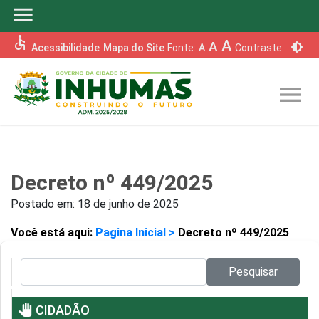
menu
accessible
A
A
brightness_6
Acessibilidade
Mapa do Site
Fonte:
A
Contraste:
menu
Decreto nº 449/2025
Postado em:
18 de junho de 2025
Você está aqui:
Pagina Inicial >
Decreto nº 449/2025
Pesquisar no site:
Pesquisar
pan_tool
CIDADÃO