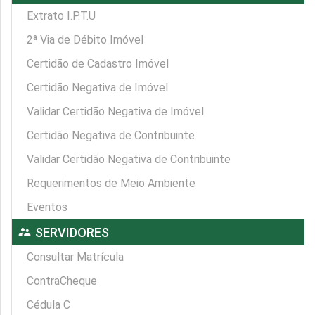
Extrato I.P.T.U
2ª Via de Débito Imóvel
Certidão de Cadastro Imóvel
Certidão Negativa de Imóvel
Validar Certidão Negativa de Imóvel
Certidão Negativa de Contribuinte
Validar Certidão Negativa de Contribuinte
Requerimentos de Meio Ambiente
Eventos
supervisor_account
SERVIDORES
Consultar Matrícula
ContraCheque
Cédula C