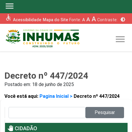
menu
accessible
A
A
brightness_6
Acessibilidade
Mapa do Site
Fonte:
A
Contraste:
menu
Decreto nº 447/2024
Postado em:
18 de junho de 2025
Você está aqui:
Pagina Inicial >
Decreto nº 447/2024
Pesquisar no site:
Pesquisar
pan_tool
CIDADÃO