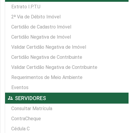
Extrato I.P.T.U
2ª Via de Débito Imóvel
Certidão de Cadastro Imóvel
Certidão Negativa de Imóvel
Validar Certidão Negativa de Imóvel
Certidão Negativa de Contribuinte
Validar Certidão Negativa de Contribuinte
Requerimentos de Meio Ambiente
Eventos
supervisor_account
SERVIDORES
Consultar Matrícula
ContraCheque
Cédula C