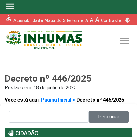
menu
accessible
A
A
brightness_6
Acessibilidade
Mapa do Site
Fonte:
A
Contraste:
menu
Decreto nº 446/2025
Postado em:
18 de junho de 2025
Você está aqui:
Pagina Inicial >
Decreto nº 446/2025
Pesquisar no site:
Pesquisar
pan_tool
CIDADÃO