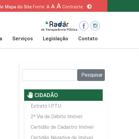
A
A
brightness_6
de
Mapa do Site
Fonte:
A
Contraste:
a
Serviços
Legislação
Contato
Pesquisar no site:
Pesquisar
pan_tool
CIDADÃO
Extrato I.P.T.U
2ª Via de Débito Imóvel
Certidão de Cadastro Imóvel
Certidão Negativa de Imóvel