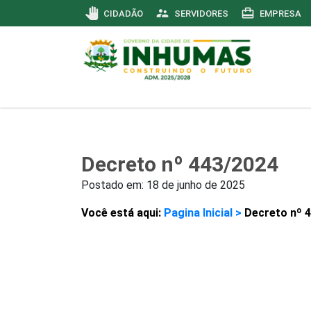
pan_tool
supervisor_account
card_travel
CIDADÃO
SERVIDORES
EMPRESA
Decreto nº 443/2024
Postado em:
18 de junho de 2025
Você está aqui:
Pagina Inicial >
Decreto nº 