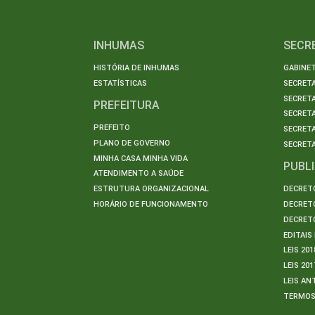
INHUMAS
SECR
HISTÓRIA DE INHUMAS
GABINET
ESTATÍSTICAS
SECRET
SECRETA
PREFEITURA
SECRETA
PREFEITO
SECRET
PLANO DE GOVERNO
SECRETA
MINHA CASA MINHA VIDA
PUBL
ATENDIMENTO A SAÚDE
ESTRUTURA ORGANIZACIONAL
DECRETO
HORÁRIO DE FUNCIONAMENTO
DECRETO
DECRETO
EDITAI
LEIS 201
LEIS 201
LEIS AN
TERMO