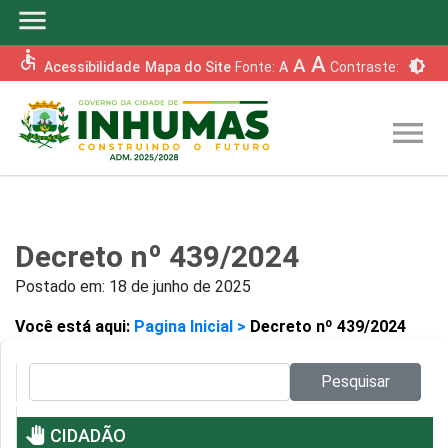
menu
accessible
A
A
brightness_6
Acessibilidade
Mapa do Site
Fonte:
A
Contraste:
menu
Decreto nº 439/2024
Postado em:
18 de junho de 2025
Você está aqui:
Pagina Inicial >
Decreto nº 439/2024
Pesquisar no site:
Pesquisar
pan_tool
CIDADÃO