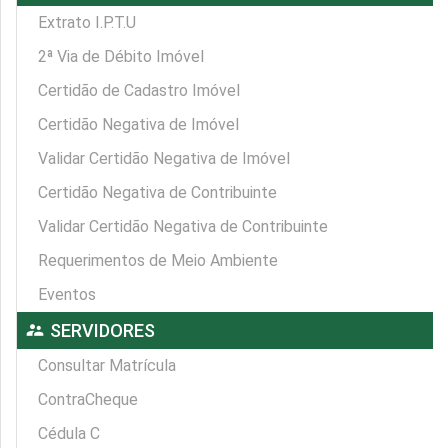
Extrato I.P.T.U
2ª Via de Débito Imóvel
Certidão de Cadastro Imóvel
Certidão Negativa de Imóvel
Validar Certidão Negativa de Imóvel
Certidão Negativa de Contribuinte
Validar Certidão Negativa de Contribuinte
Requerimentos de Meio Ambiente
Eventos
supervisor_account
SERVIDORES
Consultar Matrícula
ContraCheque
Cédula C