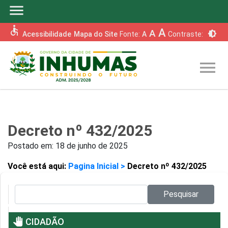
menu
accessible
A
A
brightness_6
Acessibilidade
Mapa do Site
Fonte:
A
Contraste:
menu
Decreto nº 432/2025
Postado em:
18 de junho de 2025
Você está aqui:
Pagina Inicial >
Decreto nº 432/2025
Pesquisar no site:
Pesquisar
pan_tool
CIDADÃO