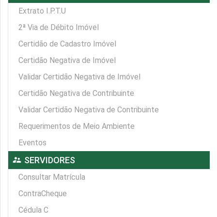
Extrato I.P.T.U
2ª Via de Débito Imóvel
Certidão de Cadastro Imóvel
Certidão Negativa de Imóvel
Validar Certidão Negativa de Imóvel
Certidão Negativa de Contribuinte
Validar Certidão Negativa de Contribuinte
Requerimentos de Meio Ambiente
Eventos
supervisor_account
SERVIDORES
Consultar Matrícula
ContraCheque
Cédula C