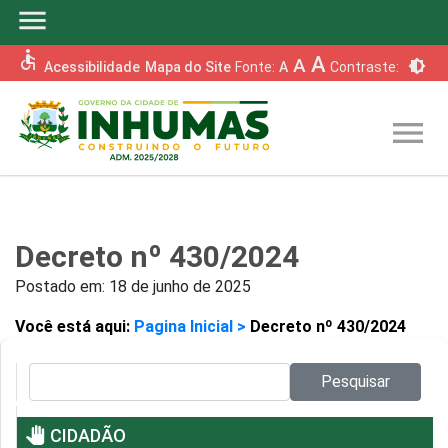
menu
accessible
A
A
brightness_6
Acessibilidade
Mapa do Site
Fonte:
A
Contraste:
menu
Decreto nº 430/2024
Postado em:
18 de junho de 2025
Você está aqui:
Pagina Inicial >
Decreto nº 430/2024
Pesquisar no site:
Pesquisar
pan_tool
CIDADÃO