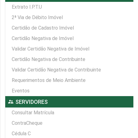
Extrato I.P.T.U
2ª Via de Débito Imóvel
Certidão de Cadastro Imóvel
Certidão Negativa de Imóvel
Validar Certidão Negativa de Imóvel
Certidão Negativa de Contribuinte
Validar Certidão Negativa de Contribuinte
Requerimentos de Meio Ambiente
Eventos
supervisor_account
SERVIDORES
Consultar Matrícula
ContraCheque
Cédula C