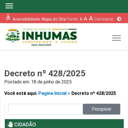
menu
accessible
A
A
brightness_6
Acessibilidade
Mapa do Site
Fonte:
A
Contraste:
menu
Decreto nº 428/2025
Postado em:
18 de junho de 2025
Você está aqui:
Pagina Inicial >
Decreto nº 428/2025
Pesquisar no site:
Pesquisar
pan_tool
CIDADÃO