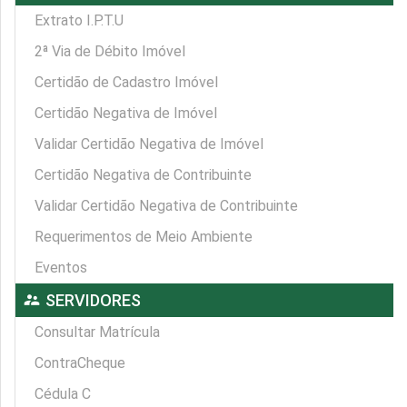
Extrato I.P.T.U
2ª Via de Débito Imóvel
Certidão de Cadastro Imóvel
Certidão Negativa de Imóvel
Validar Certidão Negativa de Imóvel
Certidão Negativa de Contribuinte
Validar Certidão Negativa de Contribuinte
Requerimentos de Meio Ambiente
Eventos
supervisor_account
SERVIDORES
Consultar Matrícula
ContraCheque
Cédula C