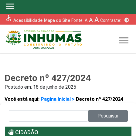
menu
accessible
A
A
brightness_6
Acessibilidade
Mapa do Site
Fonte:
A
Contraste:
menu
Decreto nº 427/2024
Postado em:
18 de junho de 2025
Você está aqui:
Pagina Inicial >
Decreto nº 427/2024
Pesquisar no site:
Pesquisar
pan_tool
CIDADÃO