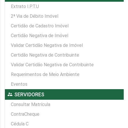
Extrato I.P.T.U
2ª Via de Débito Imóvel
Certidão de Cadastro Imóvel
Certidão Negativa de Imóvel
Validar Certidão Negativa de Imóvel
Certidão Negativa de Contribuinte
Validar Certidão Negativa de Contribuinte
Requerimentos de Meio Ambiente
Eventos
supervisor_account
SERVIDORES
Consultar Matrícula
ContraCheque
Cédula C