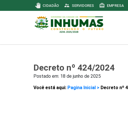
pan_tool
supervisor_account
card_travel
CIDADÃO
SERVIDORES
EMPRESA
Decreto nº 424/2024
Postado em:
18 de junho de 2025
Você está aqui:
Pagina Inicial >
Decreto nº 