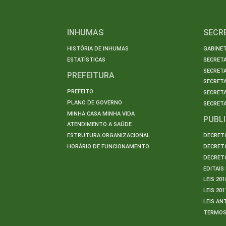
INHUMAS
SECR
HISTÓRIA DE INHUMAS
GABINET
ESTATÍSTICAS
SECRET
SECRETA
PREFEITURA
SECRETA
PREFEITO
SECRET
PLANO DE GOVERNO
SECRETA
MINHA CASA MINHA VIDA
PUBL
ATENDIMENTO A SAÚDE
ESTRUTURA ORGANIZACIONAL
DECRETO
HORÁRIO DE FUNCIONAMENTO
DECRETO
DECRETO
EDITAI
LEIS 201
LEIS 201
LEIS AN
TERMO