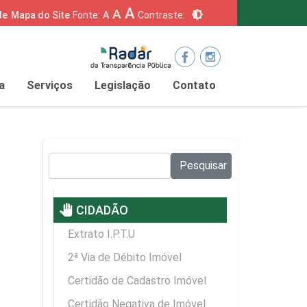
A
A
brightness_6
de
Mapa do Site
Fonte:
A
Contraste:
a
Serviços
Legislação
Contato
Pesquisar no site:
Pesquisar
pan_tool
CIDADÃO
Extrato I.P.T.U
2ª Via de Débito Imóvel
Certidão de Cadastro Imóvel
Certidão Negativa de Imóvel