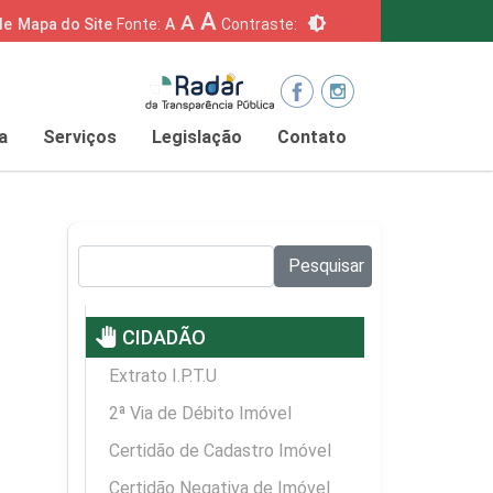
A
A
brightness_6
de
Mapa do Site
Fonte:
A
Contraste:
a
Serviços
Legislação
Contato
Pesquisar no site:
Pesquisar
pan_tool
CIDADÃO
Extrato I.P.T.U
2ª Via de Débito Imóvel
Certidão de Cadastro Imóvel
Certidão Negativa de Imóvel