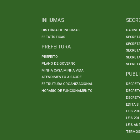
INHUMAS
SECR
HISTÓRIA DE INHUMAS
GABINET
ESTATÍSTICAS
SECRET
SECRETA
PREFEITURA
SECRETA
PREFEITO
SECRET
PLANO DE GOVERNO
SECRETA
MINHA CASA MINHA VIDA
PUBL
ATENDIMENTO A SAÚDE
ESTRUTURA ORGANIZACIONAL
DECRETO
HORÁRIO DE FUNCIONAMENTO
DECRETO
DECRETO
EDITAI
LEIS 201
LEIS 201
LEIS AN
TERMO