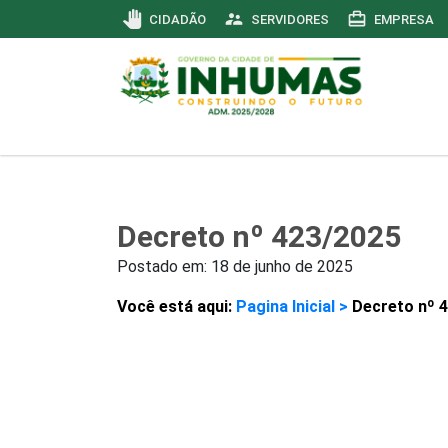
pan_tool
supervisor_account
card_travel
CIDADÃO
SERVIDORES
EMPRESA
Decreto nº 423/2025
Postado em:
18 de junho de 2025
Você está aqui:
Pagina Inicial >
Decreto nº 