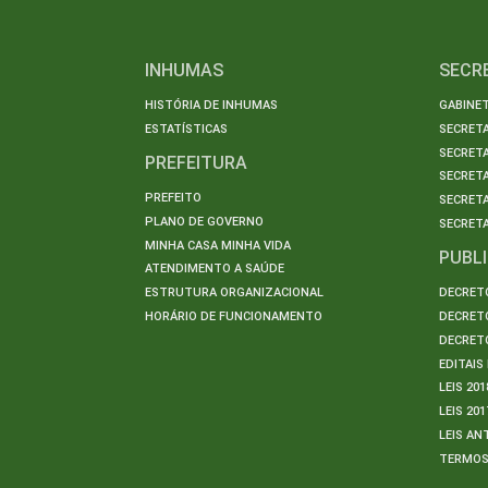
INHUMAS
SECR
HISTÓRIA DE INHUMAS
GABINET
ESTATÍSTICAS
SECRET
SECRETA
PREFEITURA
SECRETA
PREFEITO
SECRET
PLANO DE GOVERNO
SECRETA
MINHA CASA MINHA VIDA
PUBL
ATENDIMENTO A SAÚDE
ESTRUTURA ORGANIZACIONAL
DECRETO
HORÁRIO DE FUNCIONAMENTO
DECRETO
DECRETO
EDITAI
LEIS 201
LEIS 201
LEIS AN
TERMO