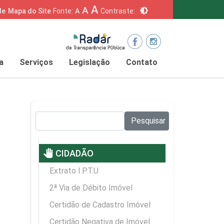
A
A
brightness_6
de
Mapa do Site
Fonte:
A
Contraste:
a
Serviços
Legislação
Contato
Pesquisar no site:
Pesquisar
pan_tool
CIDADÃO
Extrato I.P.T.U
2ª Via de Débito Imóvel
Certidão de Cadastro Imóvel
Certidão Negativa de Imóvel