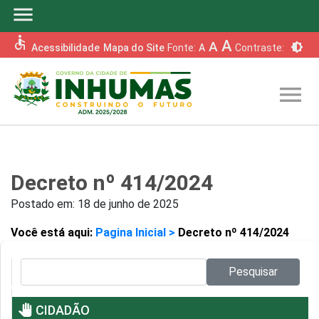
menu
accessible
A
A
brightness_6
Acessibilidade
Mapa do Site
Fonte:
A
Contraste:
menu
Decreto nº 414/2024
Postado em:
18 de junho de 2025
Você está aqui:
Pagina Inicial >
Decreto nº 414/2024
Pesquisar no site:
Pesquisar
pan_tool
CIDADÃO