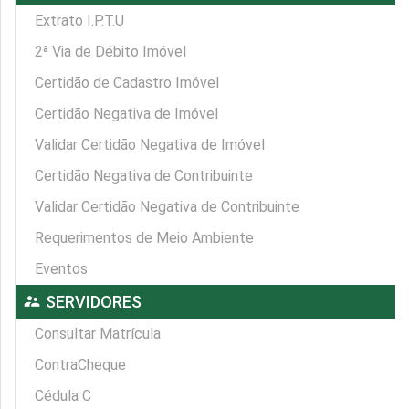
Extrato I.P.T.U
2ª Via de Débito Imóvel
Certidão de Cadastro Imóvel
Certidão Negativa de Imóvel
Validar Certidão Negativa de Imóvel
Certidão Negativa de Contribuinte
Validar Certidão Negativa de Contribuinte
Requerimentos de Meio Ambiente
Eventos
supervisor_account
SERVIDORES
Consultar Matrícula
ContraCheque
Cédula C