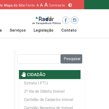
A
A
brightness_6
de
Mapa do Site
Fonte:
A
Contraste:
a
Serviços
Legislação
Contato
Pesquisar no site:
Pesquisar
pan_tool
CIDADÃO
Extrato I.P.T.U
2ª Via de Débito Imóvel
Certidão de Cadastro Imóvel
Certidão Negativa de Imóvel