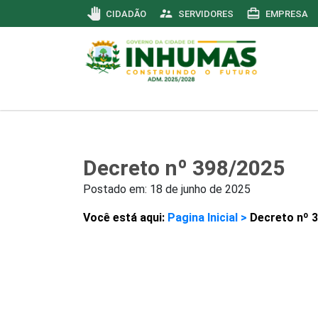
pan_tool
supervisor_account
card_travel
CIDADÃO
SERVIDORES
EMPRESA
Decreto nº 398/2025
Postado em:
18 de junho de 2025
Você está aqui:
Pagina Inicial >
Decreto nº 