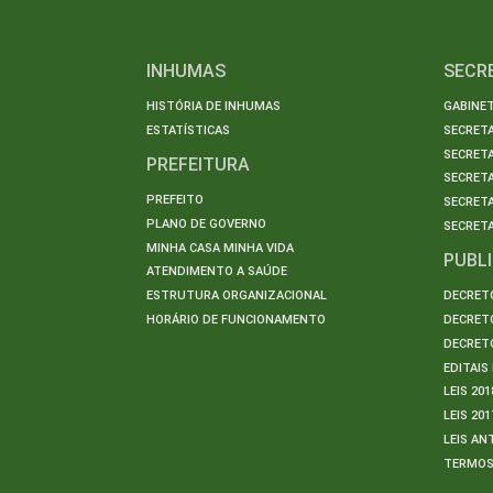
INHUMAS
SECR
HISTÓRIA DE INHUMAS
GABINET
ESTATÍSTICAS
SECRET
SECRETA
PREFEITURA
SECRETA
PREFEITO
SECRET
PLANO DE GOVERNO
SECRETA
MINHA CASA MINHA VIDA
PUBL
ATENDIMENTO A SAÚDE
ESTRUTURA ORGANIZACIONAL
DECRETO
HORÁRIO DE FUNCIONAMENTO
DECRETO
DECRETO
EDITAI
LEIS 201
LEIS 201
LEIS AN
TERMO