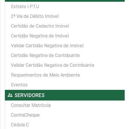
Extrato I.P.T.U
2ª Via de Débito Imóvel
Certidão de Cadastro Imóvel
Certidão Negativa de Imóvel
Validar Certidão Negativa de Imóvel
Certidão Negativa de Contribuinte
Validar Certidão Negativa de Contribuinte
Requerimentos de Meio Ambiente
Eventos
supervisor_account
SERVIDORES
Consultar Matrícula
ContraCheque
Cédula C