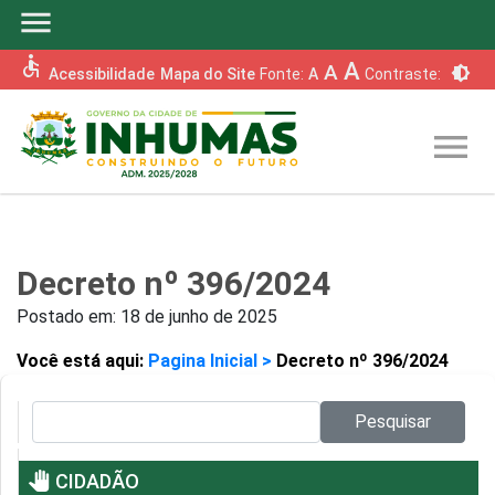
menu
accessible
A
A
brightness_6
Acessibilidade
Mapa do Site
Fonte:
A
Contraste:
menu
Decreto nº 396/2024
Postado em:
18 de junho de 2025
Você está aqui:
Pagina Inicial >
Decreto nº 396/2024
Pesquisar no site:
Pesquisar
pan_tool
CIDADÃO