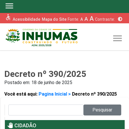
menu
accessible
A
A
brightness_6
Acessibilidade
Mapa do Site
Fonte:
A
Contraste:
menu
Decreto nº 390/2025
Postado em:
18 de junho de 2025
Você está aqui:
Pagina Inicial >
Decreto nº 390/2025
Pesquisar no site:
Pesquisar
pan_tool
CIDADÃO