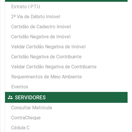
Extrato I.P.T.U
2ª Via de Débito Imóvel
Certidão de Cadastro Imóvel
Certidão Negativa de Imóvel
Validar Certidão Negativa de Imóvel
Certidão Negativa de Contribuinte
Validar Certidão Negativa de Contribuinte
Requerimentos de Meio Ambiente
Eventos
supervisor_account
SERVIDORES
Consultar Matrícula
ContraCheque
Cédula C