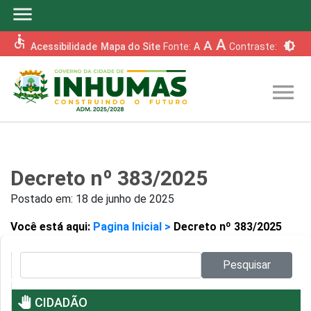
menu
accessible
A
A
brightness_6
Acessibilidade
Mapa do Site
Fonte:
A
Contraste:
menu
Decreto nº 383/2025
Postado em:
18 de junho de 2025
Você está aqui:
Pagina Inicial >
Decreto nº 383/2025
Pesquisar no site:
Pesquisar
pan_tool
CIDADÃO