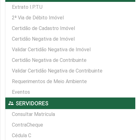
Extrato I.P.T.U
2ª Via de Débito Imóvel
Certidão de Cadastro Imóvel
Certidão Negativa de Imóvel
Validar Certidão Negativa de Imóvel
Certidão Negativa de Contribuinte
Validar Certidão Negativa de Contribuinte
Requerimentos de Meio Ambiente
Eventos
supervisor_account
SERVIDORES
Consultar Matrícula
ContraCheque
Cédula C