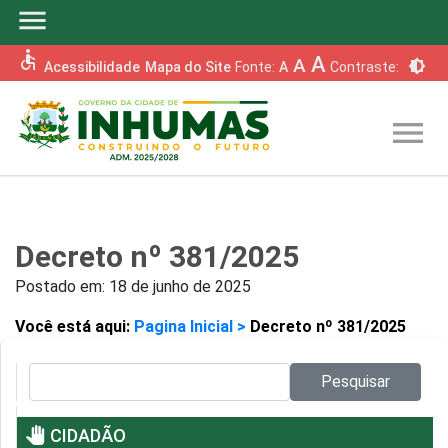
menu
accessible
A
A
brightness_6
Acessibilidade
Mapa do Site
Fonte:
A
Contraste:
menu
Decreto nº 381/2025
Postado em:
18 de junho de 2025
Você está aqui:
Pagina Inicial >
Decreto nº 381/2025
Pesquisar no site:
Pesquisar
pan_tool
CIDADÃO