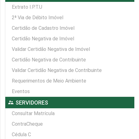
Extrato I.P.T.U
2ª Via de Débito Imóvel
Certidão de Cadastro Imóvel
Certidão Negativa de Imóvel
Validar Certidão Negativa de Imóvel
Certidão Negativa de Contribuinte
Validar Certidão Negativa de Contribuinte
Requerimentos de Meio Ambiente
Eventos
supervisor_account
SERVIDORES
Consultar Matrícula
ContraCheque
Cédula C