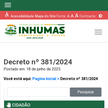
menu
accessible
A
A
brightness_6
Acessibilidade
Mapa do Site
Fonte:
A
Contraste:
menu
Decreto nº 381/2024
Postado em:
18 de junho de 2025
Você está aqui:
Pagina Inicial >
Decreto nº 381/2024
Pesquisar no site:
Pesquisar
pan_tool
CIDADÃO