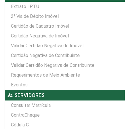
Extrato I.P.T.U
2ª Via de Débito Imóvel
Certidão de Cadastro Imóvel
Certidão Negativa de Imóvel
Validar Certidão Negativa de Imóvel
Certidão Negativa de Contribuinte
Validar Certidão Negativa de Contribuinte
Requerimentos de Meio Ambiente
Eventos
supervisor_account
SERVIDORES
Consultar Matrícula
ContraCheque
Cédula C