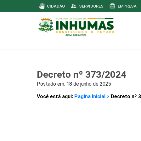
pan_tool
supervisor_account
card_travel
CIDADÃO
SERVIDORES
EMPRESA
Decreto nº 373/2024
Postado em:
18 de junho de 2025
Você está aqui:
Pagina Inicial >
Decreto nº 