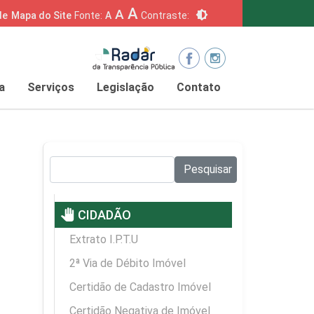
A
A
brightness_6
de
Mapa do Site
Fonte:
A
Contraste:
a
Serviços
Legislação
Contato
Pesquisar no site:
Pesquisar
pan_tool
CIDADÃO
Extrato I.P.T.U
2ª Via de Débito Imóvel
Certidão de Cadastro Imóvel
Certidão Negativa de Imóvel