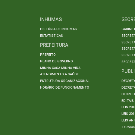
INHUMAS
SECR
HISTÓRIA DE INHUMAS
GABINET
ESTATÍSTICAS
SECRET
SECRETA
PREFEITURA
SECRETA
PREFEITO
SECRET
PLANO DE GOVERNO
SECRETA
MINHA CASA MINHA VIDA
PUBL
ATENDIMENTO A SAÚDE
ESTRUTURA ORGANIZACIONAL
DECRETO
HORÁRIO DE FUNCIONAMENTO
DECRETO
DECRETO
EDITAI
LEIS 201
LEIS 201
LEIS AN
TERMO